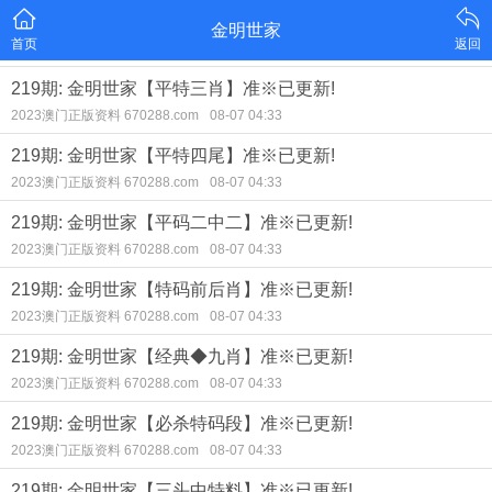
金明世家
首页
返回
219期: 金明世家【平特三肖】准※已更新!
2023澳门正版资料 670288.com
08-07 04:33
219期: 金明世家【平特四尾】准※已更新!
2023澳门正版资料 670288.com
08-07 04:33
219期: 金明世家【平码二中二】准※已更新!
2023澳门正版资料 670288.com
08-07 04:33
219期: 金明世家【特码前后肖】准※已更新!
2023澳门正版资料 670288.com
08-07 04:33
219期: 金明世家【经典◆九肖】准※已更新!
2023澳门正版资料 670288.com
08-07 04:33
219期: 金明世家【必杀特码段】准※已更新!
2023澳门正版资料 670288.com
08-07 04:33
219期: 金明世家【三头中特料】准※已更新!